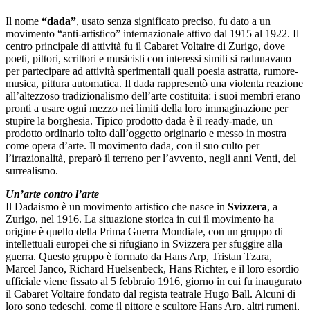
Il nome
“dada”
, usato senza significato preciso, fu dato a un
movimento “anti-artistico” internazionale attivo dal 1915 al 1922. Il
centro principale di attività fu il Cabaret Voltaire di Zurigo, dove
poeti, pittori, scrittori e musicisti con interessi simili si radunavano
per partecipare ad attività sperimentali quali poesia astratta, rumore-
musica, pittura automatica. Il dada rappresentò una violenta reazione
all’altezzoso tradizionalismo dell’arte costituita: i suoi membri erano
pronti a usare ogni mezzo nei limiti della loro immaginazione per
stupire la borghesia. Tipico prodotto dada è il ready-made, un
prodotto ordinario tolto dall’oggetto originario e messo in mostra
come opera d’arte. Il movimento dada, con il suo culto per
l’irrazionalità, preparò il terreno per l’avvento, negli anni Venti, del
surrealismo.
Un’arte contro l’arte
Il Dadaismo è un movimento artistico che nasce in
Svizzera
, a
Zurigo, nel 1916. La situazione storica in cui il movimento ha
origine è quello della Prima Guerra Mondiale, con un gruppo di
intellettuali europei che si rifugiano in Svizzera per sfuggire alla
guerra. Questo gruppo è formato da Hans Arp, Tristan Tzara,
Marcel Janco, Richard Huelsenbeck, Hans Richter, e il loro esordio
ufficiale viene fissato al 5 febbraio 1916, giorno in cui fu inaugurato
il Cabaret Voltaire fondato dal regista teatrale Hugo Ball. Alcuni di
loro sono tedeschi, come il pittore e scultore Hans Arp, altri rumeni,