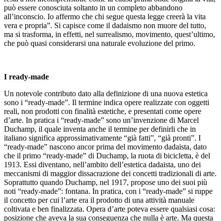
può essere conosciuta soltanto in un completo abbandono
all’inconscio. Io affermo che chi segue questa legge creerà la vita
vera e propria”. Si capisce come il dadaismo non muore del tutto,
ma si trasforma, in effetti, nel surrealismo, movimento, quest’ultimo,
che può quasi considerarsi una naturale evoluzione del primo.
I ready-made
Un notevole contributo dato alla definizione di una nuova estetica
sono i “ready-made”. Il termine indica opere realizzate con oggetti
reali, non prodotti con finalità estetiche, e presentati come opere
d’arte. In pratica i “ready-made” sono un’invenzione di Marcel
Duchamp, il quale inventa anche il termine per definirli che in
italiano significa approssimativamente “già fatti”, “già pronti”. I
“ready-made” nascono ancor prima del movimento dadaista, dato
che il primo “ready-made” di Duchamp, la ruota di bicicletta, è del
1913. Essi diventano, nell’ambito dell’estetica dadaista, uno dei
meccanismi di maggior dissacrazione dei concetti tradizionali di arte.
Soprattutto quando Duchamp, nel 1917, propose uno dei suoi più
noti “ready-made”: fontana. In pratica, con i “ready-made” si ruppe
il concetto per cui l’arte era il prodotto di una attività manuale
coltivata e ben finalizzata. Opera d’arte poteva essere qualsiasi cosa:
posizione che aveva la sua conseguenza che nulla è arte. Ma questa