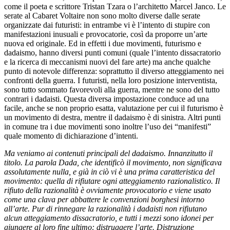
come il poeta e scrittore Tristan Tzara o l’architetto Marcel Janco. Le
serate al Cabaret Voltaire non sono molto diverse dalle serate
organizzate dai futuristi: in entrambe vi è l’intento di stupire con
manifestazioni inusuali e provocatorie, così da proporre un’arte
nuova ed originale. Ed in effetti i due movimenti, futurismo e
dadaismo, hanno diversi punti comuni (quale l’intento dissacratorio
e la ricerca di meccanismi nuovi del fare arte) ma anche qualche
punto di notevole differenza: soprattutto il diverso atteggiamento nei
confronti della guerra. I futuristi, nella loro posizione interventista,
sono tutto sommato favorevoli alla guerra, mentre ne sono del tutto
contrari i dadaisti. Questa diversa impostazione conduce ad una
facile, anche se non proprio esatta, valutazione per cui il futurismo è
un movimento di destra, mentre il dadaismo è di sinistra. Altri punti
in comune tra i due movimenti sono inoltre l’uso dei “manifesti”
quale momento di dichiarazione d’intenti.
Ma veniamo ai contenuti principali del dadaismo. Innanzitutto il
titolo. La parola Dada, che identificò il movimento, non significava
assolutamente nulla, e già in ciò vi è una prima caratteristica del
movimento: quella di rifiutare ogni atteggiamento razionalistico. Il
rifiuto della razionalità è ovviamente provocatorio e viene usato
come una clava per abbattere le convenzioni borghesi intorno
all’arte. Pur di rinnegare la razionalità i dadaisti non rifiutano
alcun atteggiamento dissacratorio, e tutti i mezzi sono idonei per
giungere al loro fine ultimo: distruggere l’arte. Distruzione