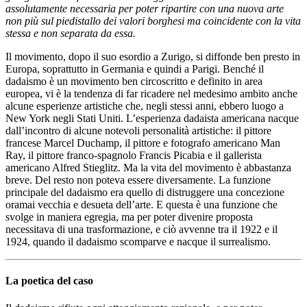
assolutamente necessaria per poter ripartire con una nuova arte
non più sul piedistallo dei valori borghesi ma coincidente con la vita
stessa e non separata da essa.
Il movimento, dopo il suo esordio a Zurigo, si diffonde ben presto in
Europa, soprattutto in Germania e quindi a Parigi. Benché il
dadaismo è un movimento ben circoscritto e definito in area
europea, vi è la tendenza di far ricadere nel medesimo ambito anche
alcune esperienze artistiche che, negli stessi anni, ebbero luogo a
New York negli Stati Uniti. L’esperienza dadaista americana nacque
dall’incontro di alcune notevoli personalità artistiche: il pittore
francese Marcel Duchamp, il pittore e fotografo americano Man
Ray, il pittore franco-spagnolo Francis Picabia e il gallerista
americano Alfred Stieglitz. Ma la vita del movimento è abbastanza
breve. Del resto non poteva essere diversamente. La funzione
principale del dadaismo era quello di distruggere una concezione
oramai vecchia e desueta dell’arte. E questa è una funzione che
svolge in maniera egregia, ma per poter divenire proposta
necessitava di una trasformazione, e ciò avvenne tra il 1922 e il
1924, quando il dadaismo scomparve e nacque il surrealismo.
La poetica del caso