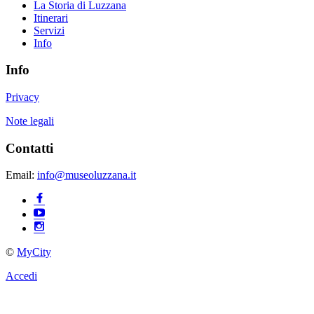
La Storia di Luzzana
Itinerari
Servizi
Info
Info
Privacy
Note legali
Contatti
Email:
info@museoluzzana.it
©
MyCity
Accedi