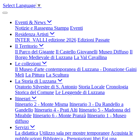
Select Language
▼
Eventi & News
Notizie e Rassegna Stampa
Eventi
Residenza Artisti
INTER_VALLI edizione 2026
Edizioni Passate
Il Territorio
Il Parco del Gigante
Il Castello Giovanelli
Museo Diffuso
Il
Borgo Medievale di Luzzana
La Val Cavallina
Le collezioni
Il Museo d'arte contemporanea di Luzzana - Donazione Gaini
Meli
La Pittura
La Scultura
La Storia di Luzzana
Oratorio Silvestre di S. Antonio
Storia Locale
Cronologia
Storica del Comune
Le Leggende di Luzzana
Itinerari
Itinerario 2 - Monte Misma
Itinerario 3 - Da Randello a
Gandello
Itinerario 4 - Prati Alti
Itinerario 5 - Madonna del
Mirabile
Itinerario 6 - Monte Pranzà
Itinerario 1 - Museo
diffuso
Servizi
La didattica
Utilizzo sala per mostre temporanee
Acquista le
pubblicazioni
Biblioteca - Prenotazioni libri
Fai una