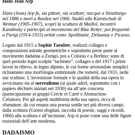
Hans Jean Arp
Hans (Jean) Arp fu, sia pittore, sia scultore; nacque a Strasburgo
nel 1886 e morì a Basilea nel 1966. Studiò alla Kunstschule di
Weimar (1905-1907), scoprì la scultura di Maillol, incontrò
Kandinsky e partecipò al movimento del Blue Reiter; poi frequentò
a Parigi (1914-1915) artisti come Apollinaire, Delaunay e Picasso.
Legato dal 1915 a
Sophie Taeuber
, realizzò collages e
composizioni astratte geometriche e soprattutto prese parte al
movimento dadaista a Zurigo, poi a Colonia e a Berlino: sono di
quel periodo legni scolpiti “tachistes”, collages e del 1917 i primi
lavori in rilievo, in legno dipinto, le cui forme arrotondate semplici
richiamano una morfologia embrionale che tornerà, dal 1931, nelle
sue sculture. L’invenzione formale e le qualità della sua opera lo
avvicinano sia al
surrealismo
(al quale aderì, soprattutto con i
papiers déchirés iniziati nel 1930) sia all’arte concreta
(partecipazione ai gruppi Cercle et Carré e Abstraction-
Création). Per gli aspetti multiformi della sua opera, ricca di
sfumature, da cui emana una poesia sottile nei più diversi campi,
dalla scrittura (Giorni sfogliati, raccolta di poesie, saggi e ricordi,
1966) alla scultura e all’incisione, Arp si pone come una delle figure
essenziali dell’arte moderna.
DADAISMO