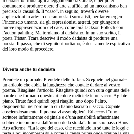
Il dadaismo rifiuta ogni atteggiamento razionale, e per poter
continuare a produrre opere d’arte si affida ad un meccanismo ben
preciso: la casualità. Il “caso”, in seguito, troverà diverse
applicazioni in arte: lo useranno sia i surrealisti, per far emergere
l’inconscio umano, sia gli espressionisti astratti, per giungere a
nuove rappresentazioni del caos, come farà Jackson Polloch con
l’action painting. Ma torniamo al dadaismo. In un suo scritto, il
poeta Tristan Tzara descrive il modo dadaista di produrre una
poesia. Il passo, che di seguito riportiamo, è decisamente esplicativo
del loro modo di procedere.
Diventa anche tu dadaista
Prendete un giornale. Prendete delle forbici. Scegliete nel giornale
un articolo che abbia la lunghezza che contate di dare al vostro
poema. Ritagliate l’articolo. Ritagliate quindi con cura ognuna delle
parole che formano questo articolo e mettetele in un sacco. Agitate
piano. Tirate fuori quindi ogni ritaglio, uno dopo l’altro,
disponendoli nell’ordine in cui hanno lasciato il sacco. Copiate
coscienziosamente. Il poema vi assomiglierà. Ed eccovi “uno
scrittore infinitamente originale e d’una sensibilità affascinante,
sebbene incompresa dall’uomo della strada”. In un suo passo Hans
Arp afferma: “La legge del caso, che racchiude in sé tutte le leggi e
resta a noi incomprensibile come la causa prima onde origina la vita,