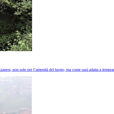
uzzanesi, non solo per l’amenità del luogo, ma come oasi adatta a temprar