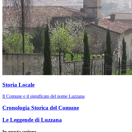
Storia Locale
Il Comune e il significato del nome Luzzana
Cronologia Storica del Comune
Le Leggende di Luzzana
In questa sezione