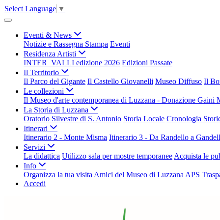
Select Language
▼
Eventi & News
Notizie e Rassegna Stampa
Eventi
Residenza Artisti
INTER_VALLI edizione 2026
Edizioni Passate
Il Territorio
Il Parco del Gigante
Il Castello Giovanelli
Museo Diffuso
Il B
Le collezioni
Il Museo d'arte contemporanea di Luzzana - Donazione Gaini 
La Storia di Luzzana
Oratorio Silvestre di S. Antonio
Storia Locale
Cronologia Stor
Itinerari
Itinerario 2 - Monte Misma
Itinerario 3 - Da Randello a Gandel
Servizi
La didattica
Utilizzo sala per mostre temporanee
Acquista le pu
Info
Organizza la tua visita
Amici del Museo di Luzzana APS
Trasp
Accedi