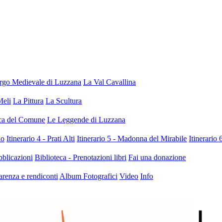
orgo Medievale di Luzzana
La Val Cavallina
Meli
La Pittura
La Scultura
ica del Comune
Le Leggende di Luzzana
lo
Itinerario 4 - Prati Alti
Itinerario 5 - Madonna del Mirabile
Itinerario
bblicazioni
Biblioteca - Prenotazioni libri
Fai una donazione
arenza e rendiconti
Album Fotografici
Video
Info