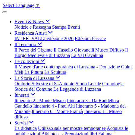
Select Language
▼
Eventi & News
Notizie e Rassegna Stampa
Eventi
Residenza Artisti
INTER_VALLI edizione 2026
Edizioni Passate
Il Territorio
Il Parco del Gigante
Il Castello Giovanelli
Museo Diffuso
Il
Borgo Medievale di Luzzana
La Val Cavallina
Le collezioni
Il Museo d'arte contemporanea di Luzzana - Donazione Gaini
Meli
La Pittura
La Scultura
La Storia di Luzzana
Oratorio Silvestre di S. Antonio
Storia Locale
Cronologia
Storica del Comune
Le Leggende di Luzzana
Itinerari
Itinerario 2 - Monte Misma
Itinerario 3 - Da Randello a
Gandello
Itinerario 4 - Prati Alti
Itinerario 5 - Madonna del
Mirabile
Itinerario 6 - Monte Pranzà
Itinerario 1 - Museo
diffuso
Servizi
La didattica
Utilizzo sala per mostre temporanee
Acquista le
pubblicazioni
Biblioteca - Prenotazioni libri
Fai una