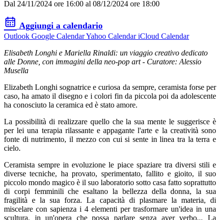
Dal 24/11/2024 ore 16:00 al 08/12/2024 ore 18:00
Aggiungi a calendario
Outlook
Google Calendar
Yahoo Calendar
iCloud Calendar
Elisabeth Longhi e Mariella Rinaldi: un viaggio creativo dedicato
alle Donne, con immagini della neo-pop art - Curatore: Alessio
Musella
Elizabeth Longhi sognatrice e curiosa da sempre, ceramista forse per
caso, ha amato il disegno e i colori fin da piccola poi da adolescente
ha conosciuto la ceramica ed è stato amore.
La possibilità di realizzare quello che la sua mente le suggerisce è
per lei una terapia rilassante e appagante l'arte e la creatività sono
fonte di nutrimento, il mezzo con cui si sente in linea tra la terra e
cielo.
Ceramista sempre in evoluzione le piace spaziare tra diversi stili e
diverse tecniche, ha provato, sperimentato, fallito e gioito, il suo
piccolo mondo magico è il suo laboratorio sotto casa fatto soprattutto
di corpi femminili che esaltano la bellezza della donna, la sua
fragilità e la sua forza. La capacità di plasmare la materia, di
miscelare con sapienza i 4 elementi per trasformare un'idea in una
scultura, in un'opera che possa parlare senza aver verbo... La