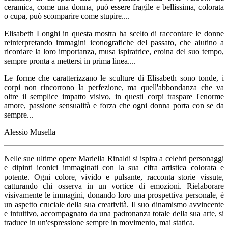
ceramica, come una donna, può essere fragile e bellissima, colorata
o cupa, può scomparire come stupire....
Elisabeth Longhi in questa mostra ha scelto di raccontare le donne
reinterpretando immagini iconografiche del passato, che aiutino a
ricordare la loro importanza, musa ispiratrice, eroina del suo tempo,
sempre pronta a mettersi in prima linea....
Le forme che caratterizzano le sculture di Elisabeth sono tonde, i
corpi non rincorrono la perfezione, ma quell'abbondanza che va
oltre il semplice impatto visivo, in questi corpi traspare l'enorme
amore, passione sensualità e forza che ogni donna porta con se da
sempre...
Alessio Musella
Nelle sue ultime opere Mariella Rinaldi si ispira a celebri personaggi
e dipinti iconici immaginati con la sua cifra artistica colorata e
potente. Ogni colore, vivido e pulsante, racconta storie vissute,
catturando chi osserva in un vortice di emozioni. Rielaborare
visivamente le immagini, donando loro una prospettiva personale, è
un aspetto cruciale della sua creatività. Il suo dinamismo avvincente
e intuitivo, accompagnato da una padronanza totale della sua arte, si
traduce in un'espressione sempre in movimento, mai statica.