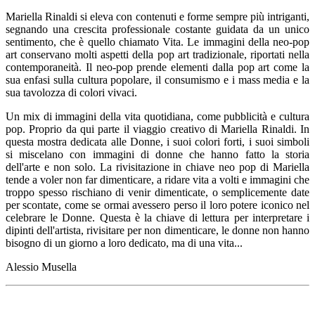
Mariella Rinaldi si eleva con contenuti e forme sempre più intriganti,
segnando una crescita professionale costante guidata da un unico
sentimento, che è quello chiamato Vita. Le immagini della neo-pop
art conservano molti aspetti della pop art tradizionale, riportati nella
contemporaneità. Il neo-pop prende elementi dalla pop art come la
sua enfasi sulla cultura popolare, il consumismo e i mass media e la
sua tavolozza di colori vivaci.
Un mix di immagini della vita quotidiana, come pubblicità e cultura
pop. Proprio da qui parte il viaggio creativo di Mariella Rinaldi. In
questa mostra dedicata alle Donne, i suoi colori forti, i suoi simboli
si miscelano con immagini di donne che hanno fatto la storia
dell'arte e non solo. La rivisitazione in chiave neo pop di Mariella
tende a voler non far dimenticare, a ridare vita a volti e immagini che
troppo spesso rischiano di venir dimenticate, o semplicemente date
per scontate, come se ormai avessero perso il loro potere iconico nel
celebrare le Donne. Questa è la chiave di lettura per interpretare i
dipinti dell'artista, rivisitare per non dimenticare, le donne non hanno
bisogno di un giorno a loro dedicato, ma di una vita...
Alessio Musella