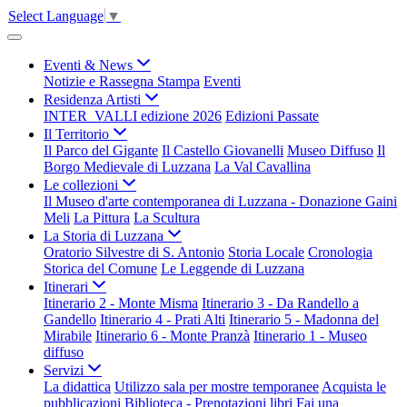
Select Language
▼
Eventi & News
Notizie e Rassegna Stampa
Eventi
Residenza Artisti
INTER_VALLI edizione 2026
Edizioni Passate
Il Territorio
Il Parco del Gigante
Il Castello Giovanelli
Museo Diffuso
Il
Borgo Medievale di Luzzana
La Val Cavallina
Le collezioni
Il Museo d'arte contemporanea di Luzzana - Donazione Gaini
Meli
La Pittura
La Scultura
La Storia di Luzzana
Oratorio Silvestre di S. Antonio
Storia Locale
Cronologia
Storica del Comune
Le Leggende di Luzzana
Itinerari
Itinerario 2 - Monte Misma
Itinerario 3 - Da Randello a
Gandello
Itinerario 4 - Prati Alti
Itinerario 5 - Madonna del
Mirabile
Itinerario 6 - Monte Pranzà
Itinerario 1 - Museo
diffuso
Servizi
La didattica
Utilizzo sala per mostre temporanee
Acquista le
pubblicazioni
Biblioteca - Prenotazioni libri
Fai una