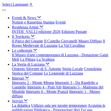
Select Language
▼
Eventi & News
Notizie e Rassegna Stampa
Eventi
Residenza Artisti
INTER_VALLI edizione 2026
Edizioni Passate
Il Territorio
Il Parco del Gigante
Il Castello Giovanelli
Museo Diffuso
Il
Borgo Medievale di Luzzana
La Val Cavallina
Le collezioni
Il Museo d'arte contemporanea di Luzzana - Donazione Gaini
Meli
La Pittura
La Scultura
La Storia di Luzzana
Oratorio Silvestre di S. Antonio
Storia Locale
Cronologia
Storica del Comune
Le Leggende di Luzzana
Itinerari
Itinerario 2 - Monte Misma
Itinerario 3 - Da Randello a
Gandello
Itinerario 4 - Prati Alti
Itinerario 5 - Madonna del
Mirabile
Itinerario 6 - Monte Pranzà
Itinerario 1 - Museo
diffuso
Servizi
La didattica
Utilizzo sala per mostre temporanee
Acquista le
pubblicazioni
Biblioteca - Prenotazioni libri
Fai una