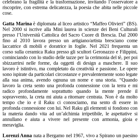
celebrano la fragilità e la trasformazione, invitando l’osservatore a
riscoprire, con estrema delicatezza, la poesia che abita nelle piccole
cose.
Gatta Marina
è diplomata al liceo artistico “Maffeo Olivieri” (BS).
Nel 2000 si iscrive alla Mini laurea in scienze dei Beni Culturali
presso l’Università Cattolica del Sacro Cuore di Brescia. Dal 2000
fino al 2010 lavora presso un artigiano/artista bresciano come
laccatrice di mobili e doratrice in foglie. Nel 2021 frequenta un
corso sulla ceramica Raku presso gli scultori Geronazzo e Filippini,
cominciando con lo studio delle tazze per la cerimonia del tè, per poi
sbizzarrirsi nelle forme, da oggetti di design a maschere. Il suo
lavoro è istintivo, ma completato da creatività e passione. Le opere
sono ispirate da particolari circostanze e prevalentemente sono legate
alla sua anima, avendo ognuna un nome e una storia. “Quando
lavoro la creta sento una profonda connessione con la terra e mi
radico profondamente soprattutto quando la mente prende il
sopravvento, la creta mi aiuta a ritornare centrata. Non è da molto
tempo che io e il Raku ci conosciamo, ma sento di essere in
profonda connessione con lui. Nel Raku gli elementi si fondono con
la materia dando vita ad un’alchimia irripetibile, le aspettative si
annullano e aiuta a vivere nel presente con armonia, gioia e
meraviglia.
Lorenzi Anna
nata a Bergamo nel 1967, vivo a Spirano un paesino