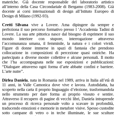
materiche. Già docente responsabile del laboratorio artistico
all’interno della Casa Circondariale di Bergamo (1983-2008). Già
docente ai corsi internazionali di design all’Istituto Europeo di
Design di Milano (1992-93).
Cretti Silvana
vive a Lovere. Ama dipingere da sempre e
perfeziona il suo percorso formativo presso l ‘Accademia Tadini di
Lovere. La sua arte pittorica nasce dal bisogno di esprimere il suo
mondo interiore con stupore, interrogazione attraverso
l’accomunanza umana, il femminile, la natura e i colori vividi.
Figure di donne immerse in spazi di fantasia che prendono
collocazione in composizioni di percezione quasi oniriche. Ha
partecipato a diverse mostre collettive e alcune personali. Il motto
che l’ha accompagnata nelle sue esposizioni e pubblicazioni:
“Dialogare attraverso ogni forma d’arte abbatte confini e barriere.
L’arte nutre”.
Dirlea Daniela
, nata in Romania nel 1989, arriva in Italia all’età di
11 anni, in Valle Camonica dove vive e lavora. Autodidatta, ha
scoperto nella carta il proprio linguaggio d’elezione, trasformandola
nello strumento per dare forma al proprio vissuto e sentire.
Attraverso il recupero di pagine di vecchi libri, Daniela intraprende
un processo di ricerca personale volto a scavare in profondità,
traducendo emozioni e memorie in metafore visive. Spesso custodite
sotto campane di vetro o in teche illuminate, le sue sculture