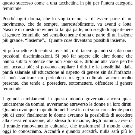
questo successo come a una tacchettina in più per l’intera categoria
femminile.
Perché ogni donna, che lo voglia o no, sa di essere parte di un
movimento, che da sempre, inarrestabilmente, va avanti e lotta.
Nasci e di questo movimento fai già parte; non scegli di appartenere
al genere femminile, sei semplicemente donna e parte di un insieme
più grande. “Insieme”... Quante cose diventano possibili insieme.
Si può smettere di sentirsi invisibili, o di tacere quando si subiscono
pressioni, discriminazioni. Si può far sapere alle altre donne che
hanno subito violenze che non sono sole, dirlo ad alta voce perché
non accada più; si possono ampliare i diritti e le possibilità, dalla
parità salariale all’educazione al rispetto di genere sin dall’infanzia;
si può sradicare un pericoloso retaggio culturale ancora molto
presente, che tende a possedere, sottomettere, offendere il genere
femminile.
I grandi cambiamenti in questo mondo governato ancora quasi
unicamente da uomini, avverranno attraverso le donne e i loro diritti.
Quando ovunque (soprattutto nei Paesi in cui sono considerate poco
più di zero) finalmente le donne avranno la possibilità di accedere
alla stessa educazione, alla stessa formazione, degli uomini, avverrà
il grande rinnovamento culturale, che trasformerà il mondo come
oggi lo conosciamo. Accadrà e quando accadrà, nulla sarà più lo