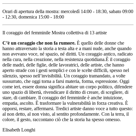
Orari di apertura della mostra: mercoledì 14:00 - 18:30, sabato 09:00
- 12:30, domenica 15:00 - 18:00
Il coraggio del femminile Mostra collettiva di 13 artiste
C’è un coraggio che non fa rumore.
È quello delle donne che
hanno attraversato la storia a testa alta e a mani nude, anche quando
non avevano voce, né spazio, né diritti. Un coraggio antico, radicato
nella cura, nella creazione, nella resistenza quotidiana.È il coraggio
delle madri, delle figlie, delle lavoratrici, delle artiste, che hanno
aperto strade con i gesti semplici e con le scelte difficili, spesso nel
silenzio, spesso nell’invisibilità. Un coraggio tramandato, a volte
sussurrato, che oggi torna a farsi materia, forma, espressione. Oggi
come ieri, essere donna significa abitare un corpo politico, difendere
uno spazio di libertà, rivendicare il diritto di creare, di scegliere, di
stare, di cambiare. Il coraggio del femminile è anche intuizione,
empatia, ascolto. È trasformare la vulnerabilità in forza creativa. È
opporsi, restare, affermarsi. Tredici artiste danno voce a tutto questo:
al non detto, al non visto, al sentito profondamente. Con la terra, il
colore, il gesto, raccontano ciò che la storia ha spesso omesso.
Elisabeth Longhi