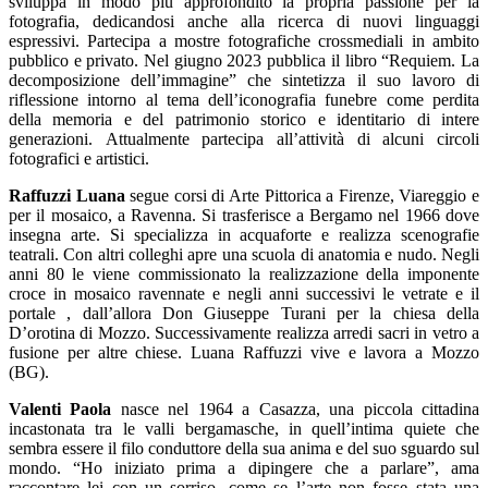
sviluppa in modo più approfondito la propria passione per la
fotografia, dedicandosi anche alla ricerca di nuovi linguaggi
espressivi. Partecipa a mostre fotografiche crossmediali in ambito
pubblico e privato. Nel giugno 2023 pubblica il libro “Requiem. La
decomposizione dell’immagine” che sintetizza il suo lavoro di
riflessione intorno al tema dell’iconografia funebre come perdita
della memoria e del patrimonio storico e identitario di intere
generazioni. Attualmente partecipa all’attività di alcuni circoli
fotografici e artistici.
Raffuzzi Luana
segue corsi di Arte Pittorica a Firenze, Viareggio e
per il mosaico, a Ravenna. Si trasferisce a Bergamo nel 1966 dove
insegna arte. Si specializza in acquaforte e realizza scenografie
teatrali. Con altri colleghi apre una scuola di anatomia e nudo. Negli
anni 80 le viene commissionato la realizzazione della imponente
croce in mosaico ravennate e negli anni successivi le vetrate e il
portale , dall’allora Don Giuseppe Turani per la chiesa della
D’orotina di Mozzo. Successivamente realizza arredi sacri in vetro a
fusione per altre chiese. Luana Raffuzzi vive e lavora a Mozzo
(BG).
Valenti Paola
nasce nel 1964 a Casazza, una piccola cittadina
incastonata tra le valli bergamasche, in quell’intima quiete che
sembra essere il filo conduttore della sua anima e del suo sguardo sul
mondo. “Ho iniziato prima a dipingere che a parlare”, ama
raccontare lei con un sorriso, come se l’arte non fosse stata una