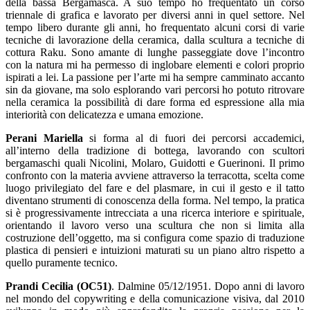
della bassa Bergamasca. A suo tempo ho frequentato un corso
triennale di grafica e lavorato per diversi anni in quel settore. Nel
tempo libero durante gli anni, ho frequentato alcuni corsi di varie
tecniche di lavorazione della ceramica, dalla scultura a tecniche di
cottura Raku. Sono amante di lunghe passeggiate dove l’incontro
con la natura mi ha permesso di inglobare elementi e colori proprio
ispirati a lei. La passione per l’arte mi ha sempre camminato accanto
sin da giovane, ma solo esplorando vari percorsi ho potuto ritrovare
nella ceramica la possibilità di dare forma ed espressione alla mia
interiorità con delicatezza e umana emozione.
Perani Mariella
si forma al di fuori dei percorsi accademici,
all’interno della tradizione di bottega, lavorando con scultori
bergamaschi quali Nicolini, Molaro, Guidotti e Guerinoni. Il primo
confronto con la materia avviene attraverso la terracotta, scelta come
luogo privilegiato del fare e del plasmare, in cui il gesto e il tatto
diventano strumenti di conoscenza della forma. Nel tempo, la pratica
si è progressivamente intrecciata a una ricerca interiore e spirituale,
orientando il lavoro verso una scultura che non si limita alla
costruzione dell’oggetto, ma si configura come spazio di traduzione
plastica di pensieri e intuizioni maturati su un piano altro rispetto a
quello puramente tecnico.
Prandi Cecilia (OC51)
. Dalmine 05/12/1951. Dopo anni di lavoro
nel mondo del copywriting e della comunicazione visiva, dal 2010