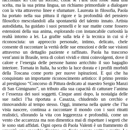
scelta, ma la sua prima lingua, un richiamo primordiale a dialogare
con la vita attraverso linee e sfumature. Laureata in filosofia, Paola
ha portato nella sua pittura il rigore e la profondità del pensiero
filosofico mescolandoli alla spontaneità del talento innato. Artista
autodidatta, ha guidato i suoi pennelli e le sue matite come fossero
estensioni della sua anima, esplorando con instancabile curiosità la
realtà intorno a lei. La grafite sulla tela è la tecnica in cui si è
riconosciuta: un approccio personale, intimo, delicato, chele
consente di raccontare la verità delle sue emozioni e delle sue visioni
attraverso un dettaglio paziente e raffinato. Paola ha trascorso
vent’anni in Brasile, terra di colori vividi e ritmi coinvolgenti, dove il
calore e l’energia delle persone hanno arricchito il suo bagaglio
interiore. Tornata in Italia, ha scelto la luce dorata e i profili morbidi
della Toscana come porto per nuove ispirazioni. E qui che ha
conquistato un importante riconoscimento artistico: il primo premio
al prestigioso “Concorso di Pittura dedicato al maestro Sergio Manzi
di San Gimignano”, un tributo alla sua capacità di catturare l’anima
e l’essenza dei suoi soggetti. Cinque anni dopo, la nostalgia delle
sue radici l’ha riportata a Casazza, chiudendo un cerchio e
rinnovandolo al tempo stesso. Oggi, immersa nella quiete che l’ha
vista nascere, continua a raccontare il mondo con i suoi ritratti
realistici, sfiorando la vita con leggerezza e profondità, come un
vento che accarezza ma non dimentica mai di rispettare i segreti che
le sono stati affidati. Ogni opera di Paola Valenti è un frammento di