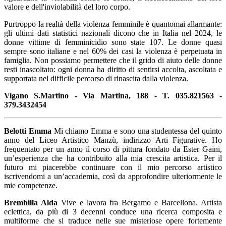
valore e dell'inviolabilità del loro corpo.
Purtroppo la realtà della violenza femminile è quantomai allarmante:
gli ultimi dati statistici nazionali dicono che in Italia nel 2024, le
donne vittime di femminicidio sono state 107. Le donne quasi
sempre sono italiane e nel 60% dei casi la violenza è perpetuata in
famiglia. Non possiamo permettere che il grido di aiuto delle donne
resti inascoltato: ogni donna ha diritto di sentirsi accolta, ascoltata e
supportata nel difficile percorso di rinascita dalla violenza.
Vigano S.Martino - Via Martina, 188 - T. 035.821563 -
379.3432454
Belotti Emma
Mi chiamo Emma e sono una studentessa del quinto
anno del Liceo Artistico Manzù, indirizzo Arti Figurative. Ho
frequentato per un anno il corso di pittura fondato da Ester Gaini,
un’esperienza che ha contribuito alla mia crescita artistica. Per il
futuro mi piacerebbe continuare con il mio percorso artistico
iscrivendomi a un’accademia, così da approfondire ulteriormente le
mie competenze.
Brembilla Alda
Vive e lavora fra Bergamo e Barcellona. Artista
eclettica, da più di 3 decenni conduce una ricerca composita e
multiforme che si traduce nelle sue misteriose opere fortemente