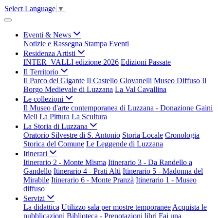
Select Language
▼
Eventi & News
Notizie e Rassegna Stampa
Eventi
Residenza Artisti
INTER_VALLI edizione 2026
Edizioni Passate
Il Territorio
Il Parco del Gigante
Il Castello Giovanelli
Museo Diffuso
Il
Borgo Medievale di Luzzana
La Val Cavallina
Le collezioni
Il Museo d'arte contemporanea di Luzzana - Donazione Gaini
Meli
La Pittura
La Scultura
La Storia di Luzzana
Oratorio Silvestre di S. Antonio
Storia Locale
Cronologia
Storica del Comune
Le Leggende di Luzzana
Itinerari
Itinerario 2 - Monte Misma
Itinerario 3 - Da Randello a
Gandello
Itinerario 4 - Prati Alti
Itinerario 5 - Madonna del
Mirabile
Itinerario 6 - Monte Pranzà
Itinerario 1 - Museo
diffuso
Servizi
La didattica
Utilizzo sala per mostre temporanee
Acquista le
pubblicazioni
Biblioteca - Prenotazioni libri
Fai una