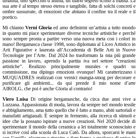
umanità, uno specchio d’anima, un diario segreto scritto a matita. La
sua arte è al tempo stesso eterea e tangibile, fatta di solchi concreti e
ombre sussurrate, di emozioni che abitano il confine tra il reale e il
poetico.
Mi chiamo
Verni Gloria
ed amo definirmi un’artista a tutto mondo
in quanto mi piace sperimentare diverse tecniche artistiche e perché
sono sempre pronta a partire verso una nuova meta con i colori in
mano! Bergamasca classe 1998, sono diplomata al Liceo Artistico in
Arti Figurative e laureata all’Accademia di Belle Arti in Nuove
Tecnologie per l’Arte. Dal 2024 ho trasformato la mia più grande
passione in lavoro, aprendo la partita iva nel settore “creazioni
artistiche”. Realizzo principalmente murales e quadri su
commissione, ma dipingo emozioni ovunque! Mi caratterizzano i
MUQUADRES realizzati con vernici mangia-smog per decorare e
purificare gli ambienti... da qui prende il mio nome d’arte
AIROLG, che poi è anche Gloria al contrario!
Viero Luisa
Di origine bergamasche, da circa due anni vive a
Luzzana. Appassionata di moda, lavora da sempre nel mondo tessile
e abbigliamento, ama tutto quello che è fatto a mano, abiti sartoriali e
manufatti artigianali. È sempre in fermento, alla ricerca di stimoli e
idee che la possano ispirare a nuove creazioni. Nel 2020 decide di
sperimentare il mondo della ceramica a lei totalmente sconosciuto e
si iscrive così alla scuola di Luca Catò. Da allora, sporcarsi le mani
con l’argilla, plasmare e riuscire a dare forma a qualcosa di unico le