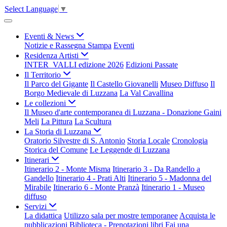
Select Language
▼
Eventi & News
Notizie e Rassegna Stampa
Eventi
Residenza Artisti
INTER_VALLI edizione 2026
Edizioni Passate
Il Territorio
Il Parco del Gigante
Il Castello Giovanelli
Museo Diffuso
Il
Borgo Medievale di Luzzana
La Val Cavallina
Le collezioni
Il Museo d'arte contemporanea di Luzzana - Donazione Gaini
Meli
La Pittura
La Scultura
La Storia di Luzzana
Oratorio Silvestre di S. Antonio
Storia Locale
Cronologia
Storica del Comune
Le Leggende di Luzzana
Itinerari
Itinerario 2 - Monte Misma
Itinerario 3 - Da Randello a
Gandello
Itinerario 4 - Prati Alti
Itinerario 5 - Madonna del
Mirabile
Itinerario 6 - Monte Pranzà
Itinerario 1 - Museo
diffuso
Servizi
La didattica
Utilizzo sala per mostre temporanee
Acquista le
pubblicazioni
Biblioteca - Prenotazioni libri
Fai una